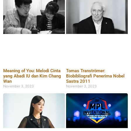
Meaning of You: Melodi Cinta
Tomas Tranströmer:
yang Abadi IU dan Kim Chang
Biobibliografi Penerima Nobel
Wan
Sastra 2011
November 3, 2023
November 3, 2023