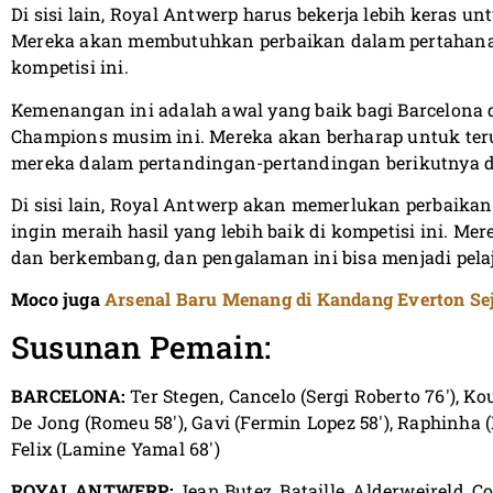
Di sisi lain, Royal Antwerp harus bekerja lebih keras u
Mereka akan membutuhkan perbaikan dalam pertahanan 
kompetisi ini.
Kemenangan ini adalah awal yang baik bagi Barcelona 
Champions musim ini. Mereka akan berharap untuk te
mereka dalam pertandingan-pertandingan berikutnya da
Di sisi lain, Royal Antwerp akan memerlukan perbaika
ingin meraih hasil yang lebih baik di kompetisi ini. M
dan berkembang, dan pengalaman ini bisa menjadi pela
Moco juga
Arsenal Baru Menang di Kandang Everton Se
Susunan Pemain:
BARCELONA:
Ter Stegen, Cancelo (Sergi Roberto 76′), K
De Jong (Romeu 58′), Gavi (Fermin Lopez 58′), Raphinha 
Felix (Lamine Yamal 68′)
ROYAL ANTWERP:
Jean Butez, Bataille, Alderweireld, 