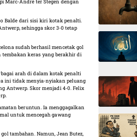
api Marc-André ter Stegen dengan
alde dari sisi kiri kotak penalti.
ntwerp, sehingga skor 3-0 tetap
celona sudah berhasil mencetak gol
 tembakan keras yang berakhir di
bagai arah di dalam kotak penalti
a ini tidak menyia-nyiakan peluang
 Antwerp. Skor menjadi 4-0. Felix
rp.
lamatan beruntun. Ia menggagalkan
Yamal untuk mencegah gawang
gol tambahan. Namun, Jean Butez,