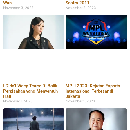
Wan
Sastra 2011
November 3, 2023
November 3, 2023
I Didn’t Weep Tears: Di Balik
MPLI 2023: Kejutan Esports
Perpisahan yang Menyentuh
Internasional Terbesar di
Hati
Jakarta
November 1, 2023
November 1, 2023