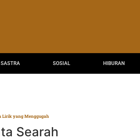
SASTRA
SOSIAL
HIBURAN
am Lirik yang Menggugah
nta Searah