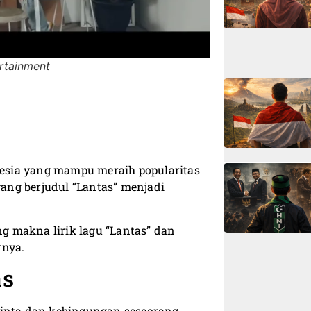
rtainment
onesia yang mampu meraih popularitas
yang berjudul “Lantas” menjadi
ng makna lirik lagu “Lantas” dan
rnya.
as
cinta dan kebingungan seseorang