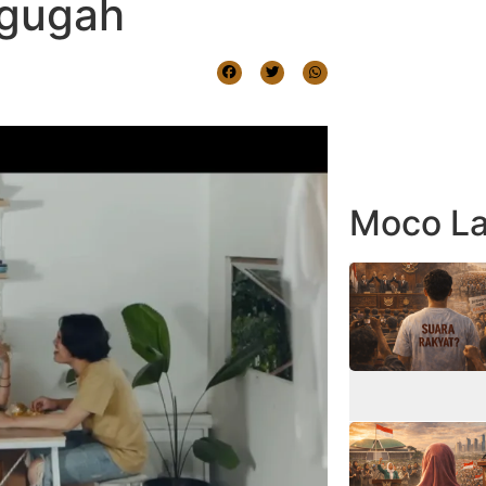
ggugah
Moco La