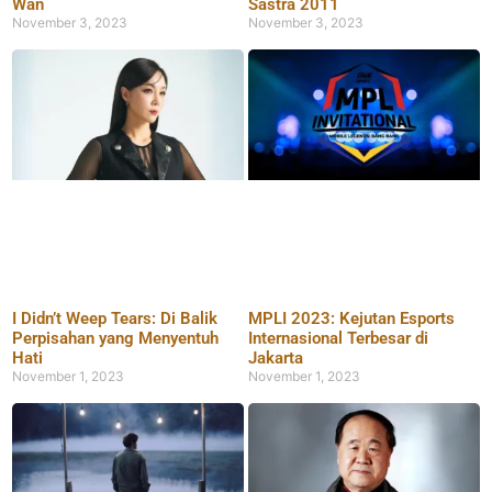
Wan
Sastra 2011
November 3, 2023
November 3, 2023
I Didn’t Weep Tears: Di Balik
MPLI 2023: Kejutan Esports
Perpisahan yang Menyentuh
Internasional Terbesar di
Hati
Jakarta
November 1, 2023
November 1, 2023