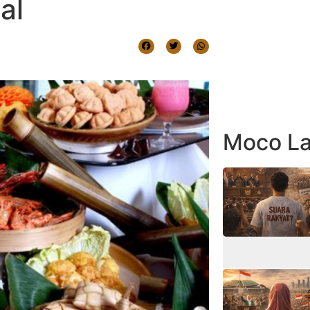
al
Moco La