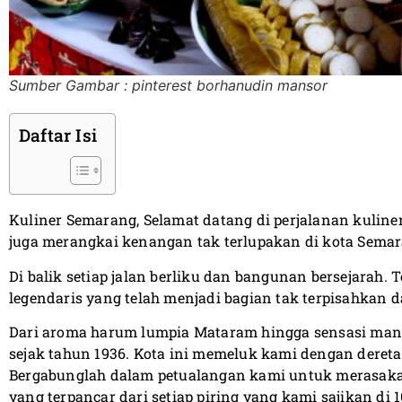
Sumber Gambar : pinterest borhanudin mansor
Daftar Isi
Kuliner Semarang, Selamat datang di perjalanan kuliner
juga merangkai kenangan tak terlupakan di kota Sema
Di balik setiap jalan berliku dan bangunan bersejarah. 
legendaris yang telah menjadi bagian tak terpisahkan da
Dari aroma harum lumpia Mataram hingga sensasi mani
sejak tahun 1936. Kota ini memeluk kami dengan dere
Bergabunglah dalam petualangan kami untuk merasakan
yang terpancar dari setiap piring yang kami sajikan di 1