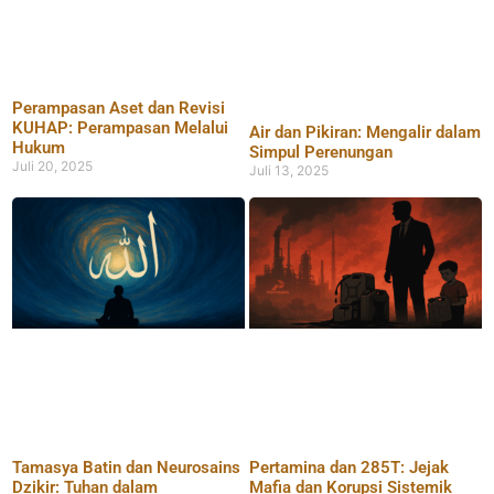
Perampasan Aset dan Revisi
KUHAP: Perampasan Melalui
Air dan Pikiran: Mengalir dalam
Hukum
Simpul Perenungan
Juli 20, 2025
Juli 13, 2025
Tamasya Batin dan Neurosains
Pertamina dan 285T: Jejak
Dzikir: Tuhan dalam
Mafia dan Korupsi Sistemik