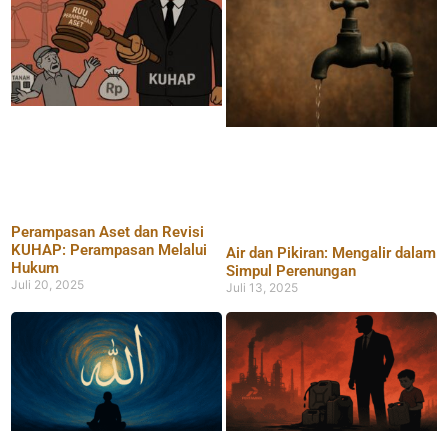
Perampasan Aset dan Revisi
KUHAP: Perampasan Melalui
Air dan Pikiran: Mengalir dalam
Hukum
Simpul Perenungan
Juli 20, 2025
Juli 13, 2025