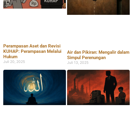
Perampasan Aset dan Revisi
KUHAP: Perampasan Melalui
Air dan Pikiran: Mengalir dalam
Hukum
Simpul Perenungan
Juli 20, 2025
Juli 13, 2025