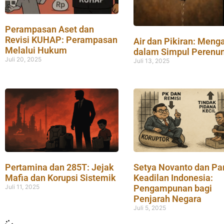
Perampasan Aset dan
Revisi KUHAP: Perampasan
Air dan Pikiran: Menga
Melalui Hukum
dalam Simpul Perenu
Juli 20, 2025
Juli 13, 2025
Pertamina dan 285T: Jejak
Setya Novanto dan Pa
Mafia dan Korupsi Sistemik
Keadilan Indonesia:
Juli 11, 2025
Pengampunan bagi
Penjarah Negara
Juli 5, 2025