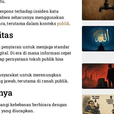
tu.
espons terhadap insiden kata
t bahwa seharusnya menggunakan
ara, terutama dalam konteks
publik
.
itas
 penyiaran untuk menjaga standar
al. Di era di mana informasi cepat
iap pernyataan tokoh publik bisa
 masyarakat untuk merenungkan
 jawab, terutama di ranah publik.
tnya
angi kebebasan berbicara dengan
 yang diucapkan.