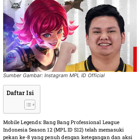
Sumber Gambar: Instagram MPL ID Official
Daftar Isi
Mobile Legends: Bang Bang Professional League
Indonesia Season 12 (MPL ID S12) telah memasuki
pekan ke-8 yang penuh dengan ketegangan dan aksi