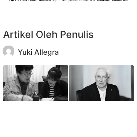
Artikel Oleh Penulis
Yuki Allegra