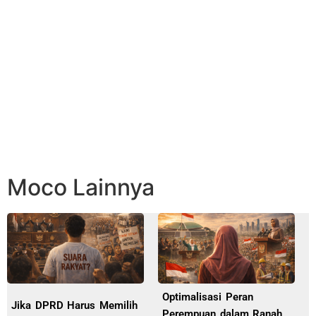
Moco Lainnya
Optimalisasi Peran
Jika DPRD Harus Memilih
Perempuan dalam Ranah