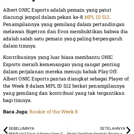
Albert ONIC Esports adalah pemain yang patut
diacungi jempol dalam pekan ke-8
MPL ID S12
.
Penampilannya yang gemilang dalam pertandingan
melawan Bigetron dan Evos membuktikan bahwa dia
adalah salah satu pemain yang paling berpengaruh
dalam timnya.
Kontribusinya yang luar biasa membantu ONIC
Esports meraih kemenangan yang sangat penting
dalam perjalanan mereka menuju babak Play Off.
Albert ONIC Esports pantas diangkat sebagai Player of
the Week 8 dalam MPL ID S12 berkat penampilannya
yang gemilang dan kontribusi yang tak tergantikan
bagi timnya.
Baca Juga:
Rookie of the Week 8
SEBELUMNYA
SETELAHNYA
PMVB Vol3 Final: Aditama Viper Sang Ratu Baru PUBG Mobile
Nnael GeekFam Kembali: Rookie of the Week 8 MPL ID S12