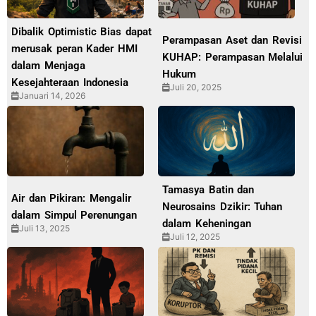
Dibalik Optimistic Bias dapat
Perampasan Aset dan Revisi
merusak peran Kader HMI
KUHAP: Perampasan Melalui
dalam Menjaga
Hukum
Kesejahteraan Indonesia
Juli 20, 2025
Januari 14, 2026
Tamasya Batin dan
Air dan Pikiran: Mengalir
Neurosains Dzikir: Tuhan
dalam Simpul Perenungan
dalam Keheningan
Juli 13, 2025
Juli 12, 2025