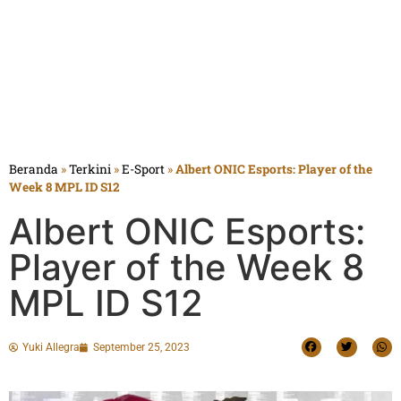
Beranda
»
Terkini
»
E-Sport
»
Albert ONIC Esports: Player of the
Week 8 MPL ID S12
Albert ONIC Esports:
Player of the Week 8
MPL ID S12
Yuki Allegra
September 25, 2023