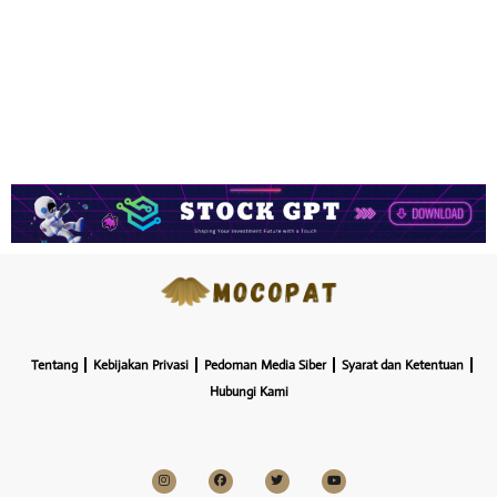
Tentang
Kebijakan Privasi
Pedoman Media Siber
Syarat dan Ketentuan
Hubungi Kami