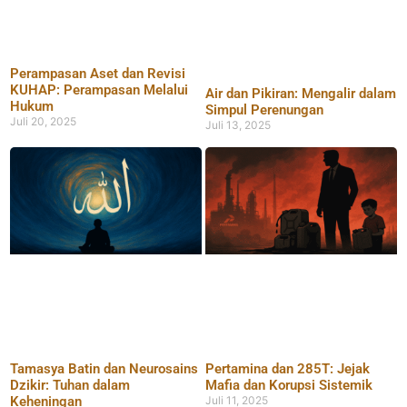
Perampasan Aset dan Revisi
KUHAP: Perampasan Melalui
Air dan Pikiran: Mengalir dalam
Hukum
Simpul Perenungan
Juli 20, 2025
Juli 13, 2025
Tamasya Batin dan Neurosains
Pertamina dan 285T: Jejak
Dzikir: Tuhan dalam
Mafia dan Korupsi Sistemik
Keheningan
Juli 11, 2025