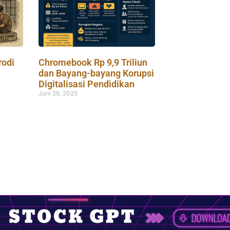
rodi
Chromebook Rp 9,9 Triliun
dan Bayang-bayang Korupsi
Digitalisasi Pendidikan
Juni 26, 2025