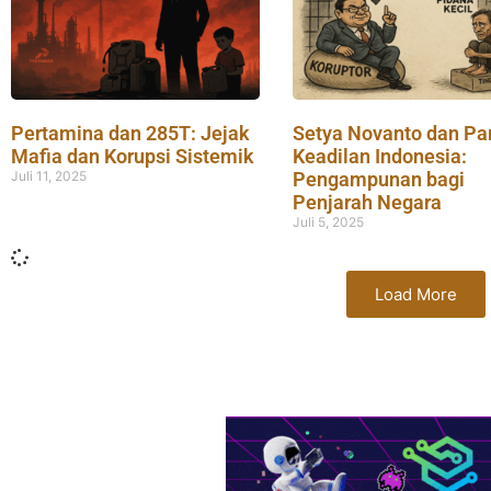
Pertamina dan 285T: Jejak
Setya Novanto dan Pa
Mafia dan Korupsi Sistemik
Keadilan Indonesia:
Juli 11, 2025
Pengampunan bagi
Penjarah Negara
Juli 5, 2025
Load More