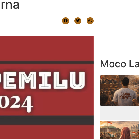
rna
Moco La