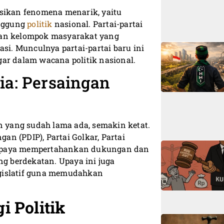
ksikan fenomena menarik, yaitu
anggung
politik
nasional. Partai-partai
gan kelompok masyarakat yang
i. Munculnya partai-partai baru ini
ar dalam wacana politik nasional.
ia: Persaingan
un yang sudah lama ada, semakin ketat.
gan (PDIP), Partai Golkar, Partai
berupaya mempertahankan dukungan dan
ng berdekatan. Upaya ini juga
gislatif guna memudahkan
i Politik