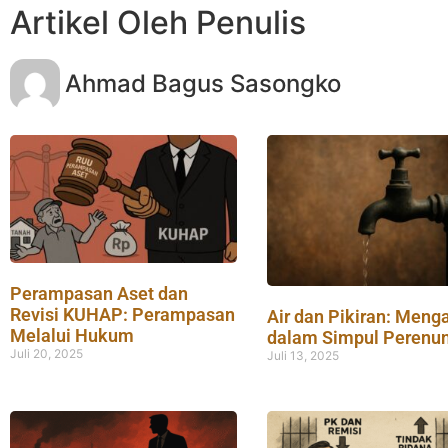
Artikel Oleh Penulis
Ahmad Bagus Sasongko
Perampasan Aset dan
Revisi KUHAP: Perampasan
Air dan Pikiran: Menga
Melalui Hukum
dalam Simpul Perenu
Juli 20, 2025
Juli 13, 2025