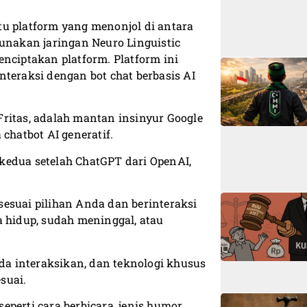
atu platform yang menonjol di antara
gunakan jaringan Neuro Linguistic
enciptakan platform. Platform ini
eraksi dengan bot chat berbasis AI
ritas, adalah mantan insinyur Google
hatbot AI generatif.
r kedua setelah ChatGPT dari OpenAI,
esuai pilihan Anda dan berinteraksi
a hidup, sudah meninggal, atau
a interaksikan, dan teknologi khusus
suai.
perti cara berbicara, jenis humor,