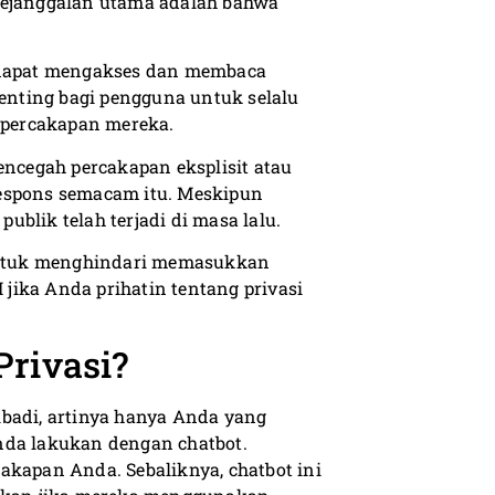
Kejanggalan utama adalah bahwa
i dapat mengakses dan membaca
nting bagi pengguna untuk selalu
percakapan mereka.
encegah percakapan eksplisit atau
respons semacam itu. Meskipun
blik telah terjadi di masa lalu.
untuk menghindari memasukkan
I jika Anda prihatin tentang privasi
rivasi?
ibadi, artinya hanya Anda yang
nda lakukan dengan chatbot.
akapan Anda. Sebaliknya, chatbot ini