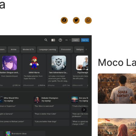
a
Moco La