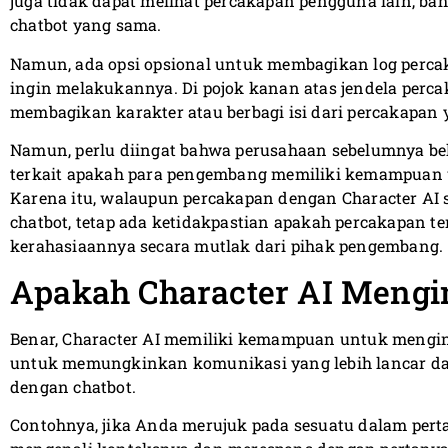
juga tidak dapat melihat percakapan pengguna lain, b
chatbot yang sama.
Namun, ada opsi opsional untuk membagikan log perca
ingin melakukannya. Di pojok kanan atas jendela perca
membagikan karakter atau berbagi isi dari percakapan 
Namun, perlu diingat bahwa perusahaan sebelumnya b
terkait apakah para pengembang memiliki kemampuan 
Karena itu, walaupun percakapan dengan Character AI 
chatbot, tetap ada ketidakpastian apakah percakapan te
kerahasiaannya secara mutlak dari pihak pengembang.
Apakah Character AI Mengi
Benar, Character AI memiliki kemampuan untuk mengin
untuk memungkinkan komunikasi yang lebih lancar dan
dengan chatbot.
Contohnya, jika Anda merujuk pada sesuatu dalam perta