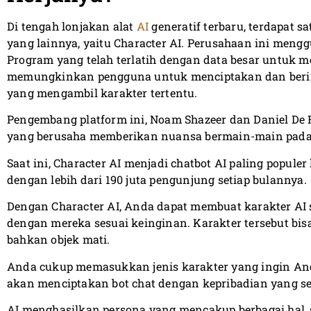
Di tengah lonjakan alat
AI
generatif terbaru, terdapat s
yang lainnya, yaitu Character AI. Perusahaan ini meng
Program yang telah terlatih dengan data besar untuk m
memungkinkan pengguna untuk menciptakan dan berint
yang mengambil karakter tertentu.
Pengembang platform ini, Noam Shazeer dan Daniel De F
yang berusaha memberikan nuansa bermain-main pada c
Saat ini, Character AI menjadi chatbot AI paling popule
dengan lebih dari 190 juta pengunjung setiap bulannya.
Dengan Character AI, Anda dapat membuat karakter AI s
dengan mereka sesuai keinginan. Karakter tersebut bis
bahkan objek mati.
Anda cukup memasukkan jenis karakter yang ingin And
akan menciptakan bot chat dengan kepribadian yang se
AI menghasilkan persona yang mencakup berbagai hal, se