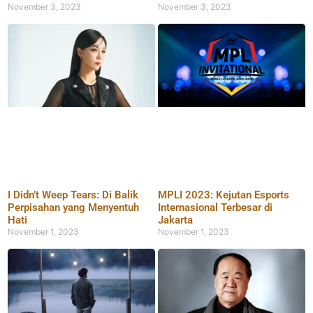
November 3, 2023
November 3, 2023
I Didn’t Weep Tears: Di Balik
MPLI 2023: Kejutan Esports
Perpisahan yang Menyentuh
Internasional Terbesar di
Hati
Jakarta
November 1, 2023
November 1, 2023