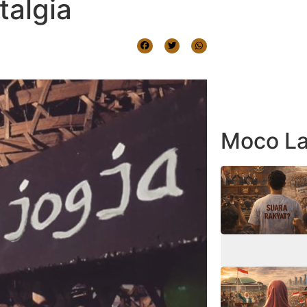
talgia
Moco La