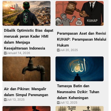
Dibalik Optimistic Bias dapat
Perampasan Aset dan Revisi
merusak peran Kader HMI
KUHAP: Perampasan Melalui
dalam Menjaga
Hukum
Kesejahteraan Indonesia
Juli 20, 2025
Januari 14, 2026
Tamasya Batin dan
Air dan Pikiran: Mengalir
Neurosains Dzikir: Tuhan
dalam Simpul Perenungan
dalam Keheningan
Juli 13, 2025
Juli 12, 2025