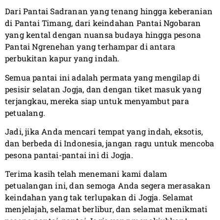
Dari Pantai Sadranan yang tenang hingga keberanian
di Pantai Timang, dari keindahan Pantai Ngobaran
yang kental dengan nuansa budaya hingga pesona
Pantai Ngrenehan yang terhampar di antara
perbukitan kapur yang indah.
Semua pantai ini adalah permata yang mengilap di
pesisir selatan Jogja, dan dengan tiket masuk yang
terjangkau, mereka siap untuk menyambut para
petualang.
Jadi, jika Anda mencari tempat yang indah, eksotis,
dan berbeda di Indonesia, jangan ragu untuk mencoba
pesona pantai-pantai ini di Jogja.
Terima kasih telah menemani kami dalam
petualangan ini, dan semoga Anda segera merasakan
keindahan yang tak terlupakan di Jogja. Selamat
menjelajah, selamat berlibur, dan selamat menikmati