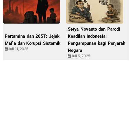
Setya Novanto dan Parodi
Pertamina dan 285T: Jejak
Keadilan Indonesia:
Mafia dan Korupsi Sistemik
Pengampunan bagi Penjarah
Juli 11, 2025
Negara
Juli 5, 2025