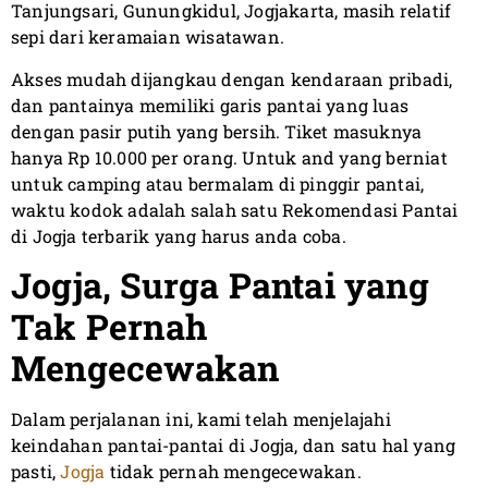
Tanjungsari, Gunungkidul, Jogjakarta, masih relatif
sepi dari keramaian wisatawan.
Akses mudah dijangkau dengan kendaraan pribadi,
dan pantainya memiliki garis pantai yang luas
dengan pasir putih yang bersih. Tiket masuknya
hanya Rp 10.000 per orang. Untuk and yang berniat
untuk camping atau bermalam di pinggir pantai,
waktu kodok adalah salah satu Rekomendasi Pantai
di Jogja terbarik yang harus anda coba.
Jogja, Surga Pantai yang
Tak Pernah
Mengecewakan
Dalam perjalanan ini, kami telah menjelajahi
keindahan pantai-pantai di Jogja, dan satu hal yang
pasti,
Jogja
tidak pernah mengecewakan.