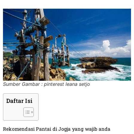
Sumber Gambar : pinterest leana setjo
Daftar Isi
Rekomendasi Pantai di Jogja yang wajib anda