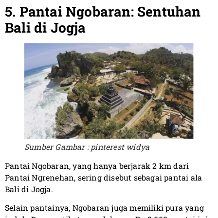
5. Pantai Ngobaran: Sentuhan
Bali di Jogja
Sumber Gambar : pinterest widya
Pantai Ngobaran, yang hanya berjarak 2 km dari
Pantai Ngrenehan, sering disebut sebagai pantai ala
Bali di Jogja.
Selain pantainya, Ngobaran juga memiliki pura yang