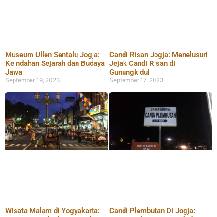
Museum Ullen Sentalu Jogja:
Candi Risan Jogja: Menelusuri
Keindahan Sejarah dan Budaya
Jejak Candi Risan di
Jawa
Gunungkidul
September 19, 2023
September 17, 2023
Wisata Malam di Yogyakarta:
Candi Plembutan Di Jogja: