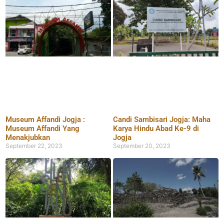
Museum Affandi Jogja :
Candi Sambisari Jogja: Maha
Museum Affandi Yang
Karya Hindu Abad Ke-9 di
Menakjubkan
Jogja
September 22, 2023
September 20, 2023