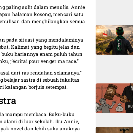
g paling sulit dalam menulis. Annie
adapan halaman kosong, mencari satu
penulisan dan menghilangkan semua
pan pada situasi yang mendalaminya
ut. Kalimat yang begitu jelas dan
lam buku hariannya enam puluh tahun
, j’écrirai pour venger ma race.”
asal dari ras rendahan selamanya.”
g belajar sastra di sebuah fakultas
i kalangan borjuis setempat.
stra
ak ia mampu membaca. Buku-buku
alami di luar sekolah. Ibu Annie,
yak novel dan lebih suka anaknya