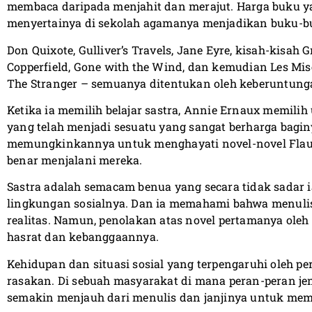
membaca daripada menjahit dan merajut. Harga buku y
menyertainya di sekolah agamanya menjadikan buku-b
Don Quixote, Gulliver’s Travels, Jane Eyre, kisah-kisa
Copperfield, Gone with the Wind, dan kemudian Les Misé
The Stranger – semuanya ditentukan oleh keberuntunga
Ketika ia memilih belajar sastra, Annie Ernaux memilih
yang telah menjadi sesuatu yang sangat berharga bagi
memungkinkannya untuk menghayati novel-novel Flau
benar menjalani mereka.
Sastra adalah semacam benua yang secara tidak sadar 
lingkungan sosialnya. Dan ia memahami bahwa menuli
realitas. Namun, penolakan atas novel pertamanya oleh
hasrat dan kebanggaannya.
Kehidupan dan situasi sosial yang terpengaruhi oleh p
rasakan. Di sebuah masyarakat di mana peran-peran j
semakin menjauh dari menulis dan janjinya untuk me