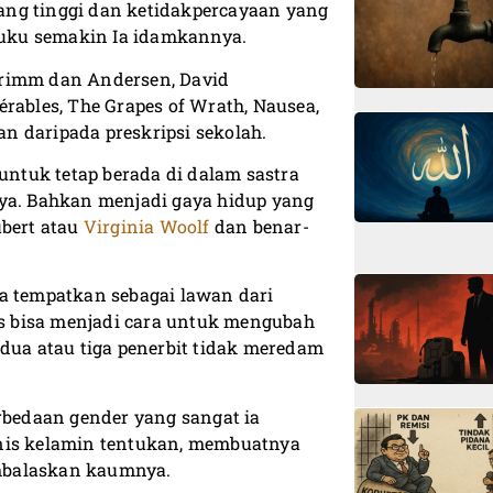
ang tinggi dan ketidakpercayaan yang
uku semakin Ia idamkannya.
h Grimm dan Andersen, David
rables, The Grapes of Wrath, Nausea,
n daripada preskripsi sekolah.
 untuk tetap berada di dalam sastra
nya. Bahkan menjadi gaya hidup yang
bert atau
Virginia Woolf
dan benar-
ia tempatkan sebagai lawan dari
s bisa menjadi cara untuk mengubah
 dua atau tiga penerbit tidak meredam
erbedaan gender yang sangat ia
enis kelamin tentukan, membuatnya
mbalaskan kaumnya.