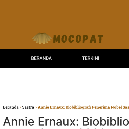
BERANDA
TERKINI
Beranda
»
Sastra
»
Annie Ernaux: Biobibliografi Penerima Nobel Sa
Annie Ernaux: Biobibli