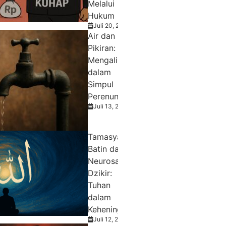
Melalui
Hukum
Juli 20, 2025
Air dan
Pikiran:
Mengalir
dalam
Simpul
Perenungan
Juli 13, 2025
Tamasya
Batin dan
Neurosains
Dzikir:
Tuhan
dalam
Keheningan
Juli 12, 2025