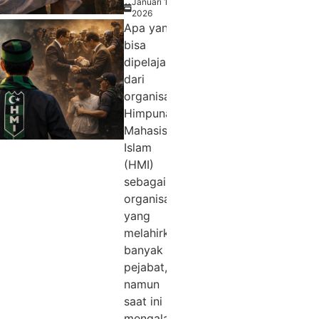
Januari 15,
2026
Apa yang
bisa
dipelajari
dari
organisasi
Himpunan
Mahasiswa
Islam
(HMI)
sebagai
organisasi
yang
melahirkan
banyak
pejabat,
namun
saat ini
mengalami