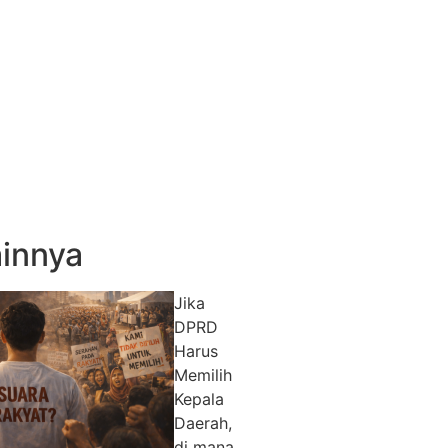
innya
Jika
DPRD
Harus
Memilih
Kepala
Daerah,
di mana