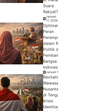
Suara
Rakyat?
Januari
17, 2026
Optimalisasi
Peran
Perempuan
dalam Ranah
Politik dan
Pembangunan
Bangsa
Indonesia
Januari 17, 2026
Revitalisasi
Wawasan
Nusantara
di Tengah
Krisis
Identitas