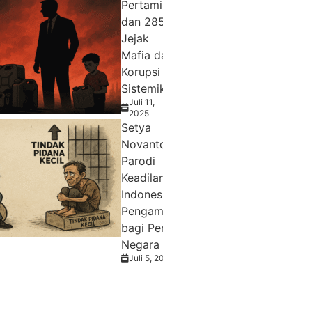
Pertamina
dan 285T:
Jejak
Mafia dan
Korupsi
Sistemik
Juli 11,
2025
Setya
Novanto dan
Parodi
Keadilan
Indonesia:
Pengampunan
bagi Penjarah
Negara
Juli 5, 2025