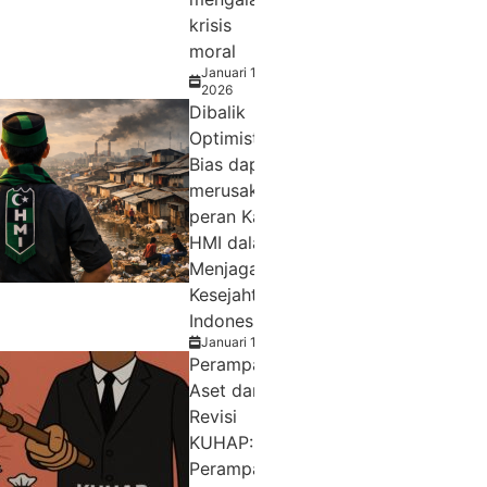
krisis
moral
Januari 15,
2026
Dibalik
Optimistic
Bias dapat
merusak
peran Kader
HMI dalam
Menjaga
Kesejahteraan
Indonesia
Januari 14, 2026
Perampasan
Aset dan
Revisi
KUHAP:
Perampasan