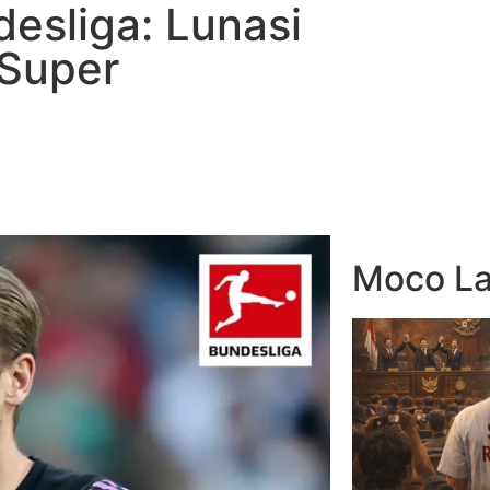
esliga: Lunasi
 Super
Moco La