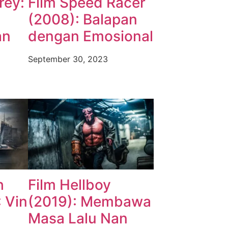
rey:
Film Speed Racer
(2008): Balapan
an
dengan Emosional
September 30, 2023
h
Film Hellboy
 Vin
(2019): Membawa
Masa Lalu Nan