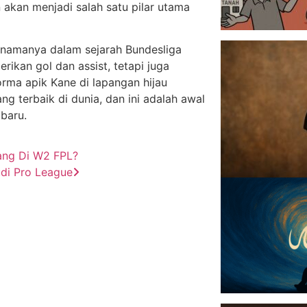
 akan menjadi salah satu pilar utama
r namanya dalam sejarah Bundesliga
ikan gol dan assist, tetapi juga
rma apik Kane di lapangan hijau
g terbaik di dunia, dan ini adalah awal
baru.
ang Di W2 FPL?
udi Pro League