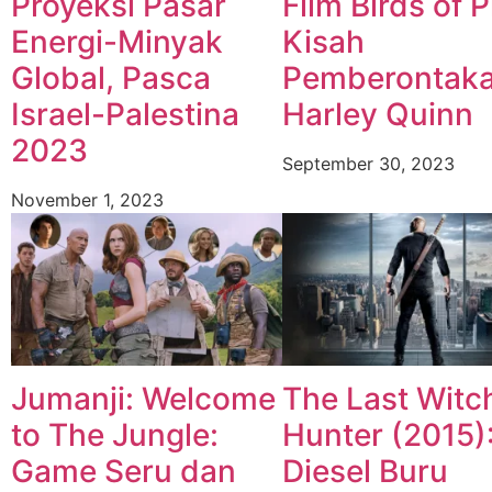
Proyeksi Pasar
Film Birds of P
Energi-Minyak
Kisah
Global, Pasca
Pemberontak
Israel-Palestina
Harley Quinn
2023
September 30, 2023
November 1, 2023
Jumanji: Welcome
The Last Witc
to The Jungle:
Hunter (2015):
Game Seru dan
Diesel Buru