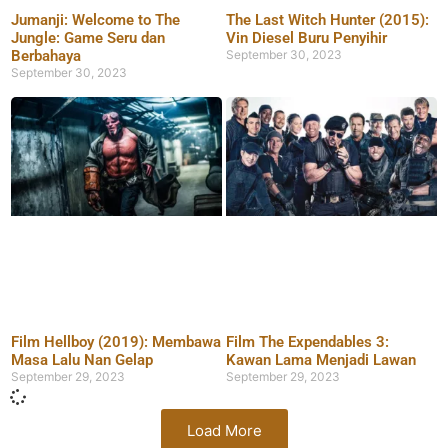
Jumanji: Welcome to The
The Last Witch Hunter (2015):
Jungle: Game Seru dan
Vin Diesel Buru Penyihir
Berbahaya
September 30, 2023
September 30, 2023
Film Hellboy (2019): Membawa
Film The Expendables 3:
Masa Lalu Nan Gelap
Kawan Lama Menjadi Lawan
September 29, 2023
September 29, 2023
Load More