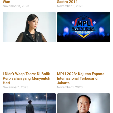
Wan
Sastra 2011
November 3, 2023
November 3, 2023
I Didn’t Weep Tears: Di Balik
MPLI 2023: Kejutan Esports
Perpisahan yang Menyentuh
Internasional Terbesar di
Hati
Jakarta
November 1, 2023
November 1, 2023