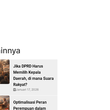
innya
Jika DPRD Harus
Memilih Kepala
Daerah, di mana Suara
Rakyat?
Januari 17, 2026
Optimalisasi Peran
Perempuan dalam