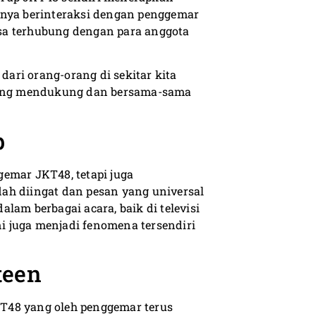
anya berinteraksi dengan penggemar
sa terhubung dengan para anggota
ari orang-orang di sekitar kita
aling mendukung dan bersama-sama
p
emar JKT48, tetapi juga
ah diingat dan pesan yang universal
lam berbagai acara, baik di televisi
ni juga menjadi fenomena tersendiri
teen
JKT48 yang oleh penggemar terus