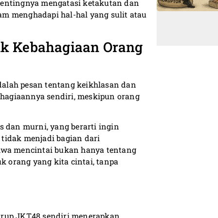
pentingnya mengatasi ketakutan dan
m menghadapi hal-hal yang sulit atau
uk Kebahagiaan Orang
adalah pesan tentang keikhlasan dan
hagiaannya sendiri, meskipun orang
s dan murni, yang berarti ingin
a tidak menjadi bagian dari
ahwa mencintai bukan hanya tentang
k orang yang kita cintai, tanpa
. Grup JKT48 sendiri menerapkan