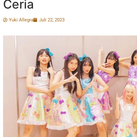
Ceria
Yuki Allegra
Juli 22, 2023