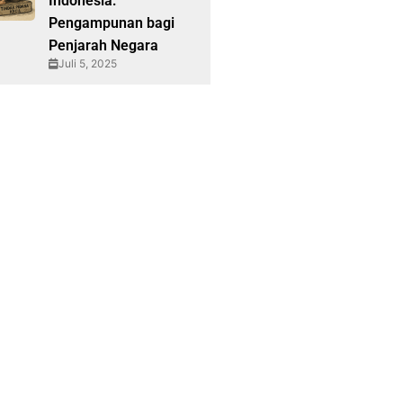
Indonesia:
Pengampunan bagi
Penjarah Negara
Juli 5, 2025