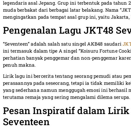
legendaris asal Jepang. Grup ini terbentuk pada tahun 
muda berbakat dari berbagai latar belakang. Nama “JK
mengingatkan pada tempat asal grup ini, yaitu Jakarta,
Pengenalan Lagu JKT48 Se
“Seventeen” adalah salah satu singel AKB48 saudari
JK
ini termasuk dalam tipe A singel “Koisuru Fortune Cooki
perhatian banyak penggemar dan non-penggemar karen
penuh makna.
Lirik lagu ini bercerita tentang seorang pemudi atau
perasaannya pada seseorang, tetapi ia tidak memiliki 
yang sederhana namun menggugah emosi ini berhasil m
terutama remaja yang sering mengalami dilema serupa.
Pesan Inspiratif dalam Liri
Seventeen