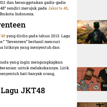
2011 dan beranggotakan gadis-gadis
T48” sendiri merujuk pada
Jakarta 48
,
 Ibukota Indonesia.
venteen
T48
yang dirilis pada tahun 2013. Lagu
e.” “Seventeen” berhasil mencuri
a liriknya yang menyentuh dan
 pemuda yang ingin mengungkapkan
keberanian untuk melakukannya. Lirik
enyentuh hati banyak orang,
k Lagu JKT48