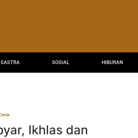
SASTRA
SOSIAL
HIBURAN
Ceria
ar, Ikhlas dan