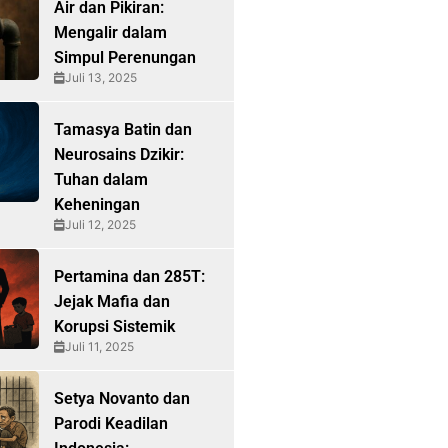
Air dan Pikiran:
Mengalir dalam
Simpul Perenungan
Juli 13, 2025
Tamasya Batin dan
Neurosains Dzikir:
Tuhan dalam
Keheningan
Juli 12, 2025
Pertamina dan 285T:
Jejak Mafia dan
Korupsi Sistemik
Juli 11, 2025
Setya Novanto dan
Parodi Keadilan