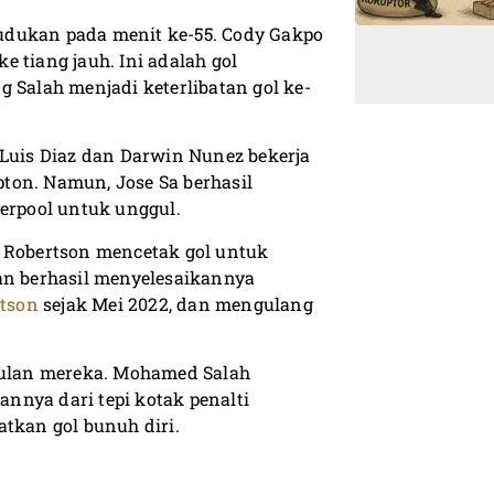
udukan pada menit ke-55. Cody Gakpo
 tiang jauh. Ini adalah gol
 Salah menjadi keterlibatan gol ke-
 Luis Diaz dan Darwin Nunez bekerja
ton. Namun, Jose Sa berhasil
rpool untuk unggul.
a Robertson mencetak gol untuk
an berhasil menyelesaikannya
tson
sejak Mei 2022, dan mengulang
ulan mereka. Mohamed Salah
nnya dari tepi kotak penalti
kan gol bunuh diri.