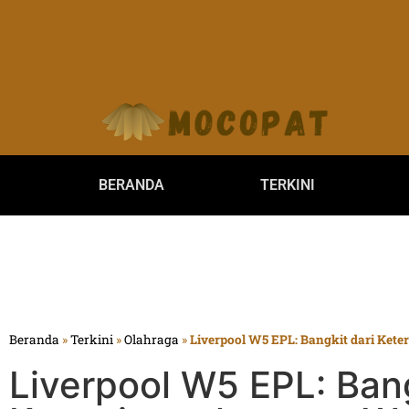
BERANDA
TERKINI
Beranda
»
Terkini
»
Olahraga
»
Liverpool W5 EPL: Bangkit dari Ket
Liverpool W5 EPL: Bang