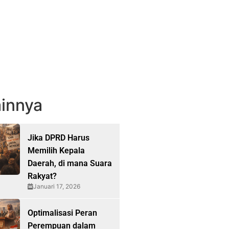
innya
Jika DPRD Harus
Memilih Kepala
Daerah, di mana Suara
Rakyat?
Januari 17, 2026
Optimalisasi Peran
Perempuan dalam