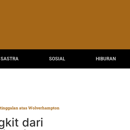
SASTRA
SOSIAL
HIBURAN
ertinggalan atas Wolverhampton
kit dari