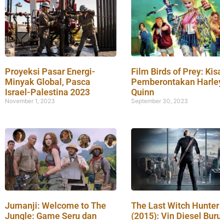
Proyeksi Pasar Energi-
Film Birds of Prey: Kis
Minyak Global, Pasca
Pemberontakan Harle
Israel-Palestina 2023
Quinn
November 1, 2023
September 30, 2023
Jumanji: Welcome to The
The Last Witch Hunter
Jungle: Game Seru dan
(2015): Vin Diesel Bur