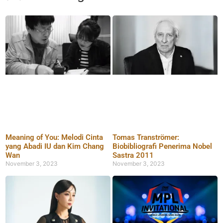
Meaning of You: Melodi Cinta
Tomas Tranströmer:
yang Abadi IU dan Kim Chang
Biobibliografi Penerima Nobel
Wan
Sastra 2011
November 3, 2023
November 3, 2023