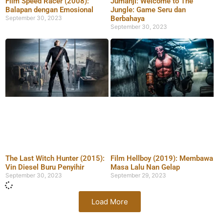
Film Speed Racer (2008):
Jumanji: Welcome to The
Balapan dengan Emosional
Jungle: Game Seru dan
September 30, 2023
Berbahaya
September 30, 2023
The Last Witch Hunter (2015):
Film Hellboy (2019): Membawa
Vin Diesel Buru Penyihir
Masa Lalu Nan Gelap
September 30, 2023
September 29, 2023
Load More