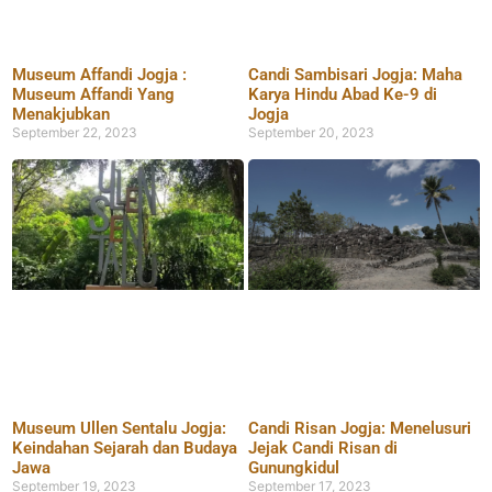
Museum Affandi Jogja :
Candi Sambisari Jogja: Maha
Museum Affandi Yang
Karya Hindu Abad Ke-9 di
Menakjubkan
Jogja
September 22, 2023
September 20, 2023
Museum Ullen Sentalu Jogja:
Candi Risan Jogja: Menelusuri
Keindahan Sejarah dan Budaya
Jejak Candi Risan di
Jawa
Gunungkidul
September 19, 2023
September 17, 2023