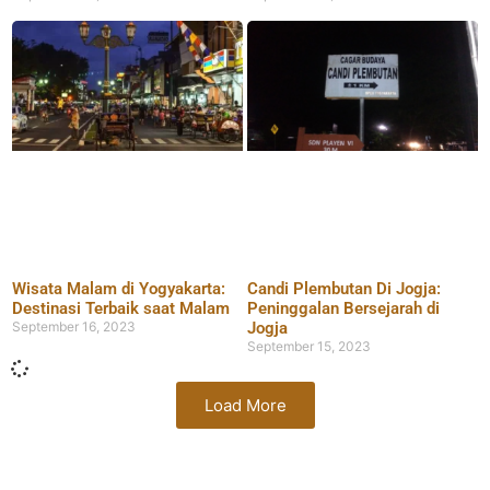
Wisata Malam di Yogyakarta:
Candi Plembutan Di Jogja:
Destinasi Terbaik saat Malam
Peninggalan Bersejarah di
September 16, 2023
Jogja
September 15, 2023
Load More