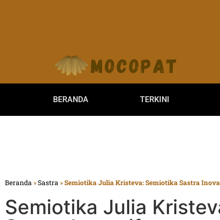
BERANDA
TERKINI
Beranda
»
Sastra
»
Semiotika Julia Kristeva: Semiotika Sastra Inova
Semiotika Julia Kriste