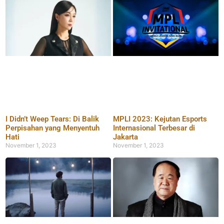
I Didn’t Weep Tears: Di Balik
MPLI 2023: Kejutan Esports
Perpisahan yang Menyentuh
Internasional Terbesar di
Hati
Jakarta
November 1, 2023
November 1, 2023