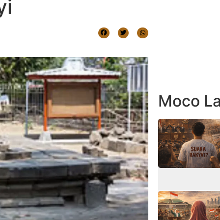
yi
Moco La