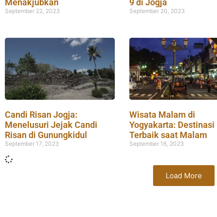
Menakjubkan
9 di Jogja
September 22, 2023
September 20, 2023
Candi Risan Jogja:
Wisata Malam di
Menelusuri Jejak Candi
Yogyakarta: Destinasi
Risan di Gunungkidul
Terbaik saat Malam
September 17, 2023
September 16, 2023
Load More