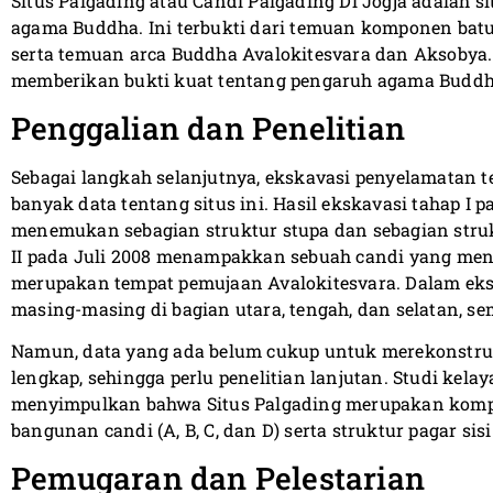
Situs Palgading atau Candi Palgading Di Jogja adalah s
agama Buddha. Ini terbukti dari temuan komponen ba
serta temuan arca Buddha Avalokitesvara dan Aksobya. Se
memberikan bukti kuat tentang pengaruh agama Buddha 
Penggalian dan Penelitian
Sebagai langkah selanjutnya, ekskavasi penyelamatan
banyak data tentang situs ini. Hasil ekskavasi tahap I 
menemukan sebagian struktur stupa dan sebagian stru
II pada Juli 2008 menampakkan sebuah candi yang meng
merupakan tempat pemujaan Avalokitesvara. Dalam ekskav
masing-masing di bagian utara, tengah, dan selatan, s
Namun, data yang ada belum cukup untuk merekonstru
lengkap, sehingga perlu penelitian lanjutan. Studi kel
menyimpulkan bahwa Situs Palgading merupakan komp
bangunan candi (A, B, C, dan D) serta struktur pagar sisi
Pemugaran dan Pelestarian