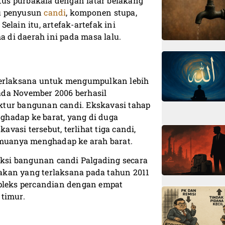
itus purbakala dengan latar belakang
tu penyusun
candi
, komponen stupa,
lain itu, artefak-artefak ini
di daerah ini pada masa lalu.
 terlaksana untuk mengumpulkan lebih
pada November 2006 berhasil
ktur bangunan candi. Ekskavasi tahap
hadap ke barat, yang di duga
asi tersebut, terlihat tiga candi,
emuanya menghadap ke arah barat.
ksi bangunan candi Palgading secara
ayakan yang terlaksana pada tahun 2011
leks percandian dengan empat
 timur.