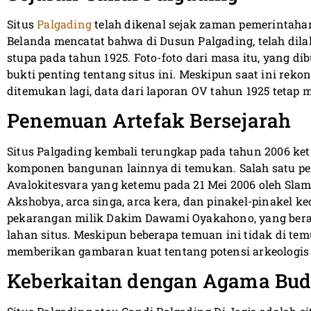
Situs
Palgading
telah dikenal sejak zaman pemerintah
Belanda mencatat bahwa di Dusun Palgading, telah dil
stupa pada tahun 1925. Foto-foto dari masa itu, yang di
bukti penting tentang situs ini. Meskipun saat ini rekon
ditemukan lagi, data dari laporan OV tahun 1925 tetap m
Penemuan Artefak Bersejarah
Situs Palgading kembali terungkap pada tahun 2006 ket
komponen bangunan lainnya di temukan. Salah satu p
Avalokitesvara yang ketemu pada 21 Mei 2006 oleh Slamet
Akshobya, arca singa, arca kera, dan pinakel-pinakel ke
pekarangan milik Dakim Dawami Oyakahono, yang berada
lahan situs. Meskipun beberapa temuan ini tidak di te
memberikan gambaran kuat tentang potensi arkeologis 
Keberkaitan dengan Agama Bu