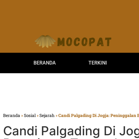
BERANDA
TERKINI
Beranda
»
Sosial
»
Sejarah
»
Candi Palgading Di Jogja: Peninggalan
Candi Palgading Di Jo