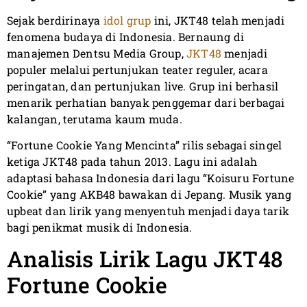
Sejak berdirinaya
idol grup
ini, JKT48 telah menjadi
fenomena budaya di Indonesia. Bernaung di
manajemen Dentsu Media Group,
JKT48
menjadi
populer melalui pertunjukan teater reguler, acara
peringatan, dan pertunjukan live. Grup ini berhasil
menarik perhatian banyak penggemar dari berbagai
kalangan, terutama kaum muda.
“Fortune Cookie Yang Mencinta” rilis sebagai singel
ketiga JKT48 pada tahun 2013. Lagu ini adalah
adaptasi bahasa Indonesia dari lagu “Koisuru Fortune
Cookie” yang AKB48 bawakan di Jepang. Musik yang
upbeat dan lirik yang menyentuh menjadi daya tarik
bagi penikmat musik di Indonesia.
Analisis Lirik Lagu JKT48
Fortune Cookie