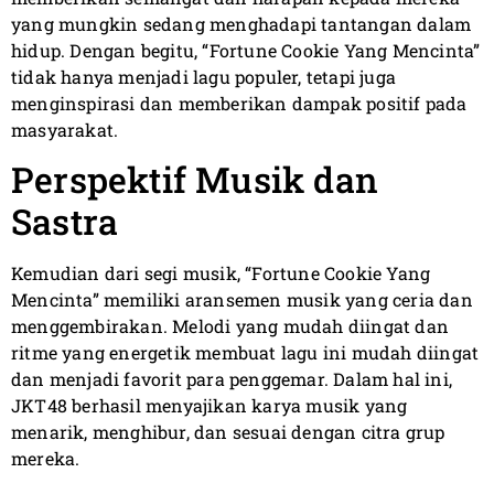
yang mungkin sedang menghadapi tantangan dalam
hidup. Dengan begitu, “Fortune Cookie Yang Mencinta”
tidak hanya menjadi lagu populer, tetapi juga
menginspirasi dan memberikan dampak positif pada
masyarakat.
Perspektif Musik dan
Sastra
Kemudian dari segi musik, “Fortune Cookie Yang
Mencinta” memiliki aransemen musik yang ceria dan
menggembirakan. Melodi yang mudah diingat dan
ritme yang energetik membuat lagu ini mudah diingat
dan menjadi favorit para penggemar. Dalam hal ini,
JKT48 berhasil menyajikan karya musik yang
menarik, menghibur, dan sesuai dengan citra grup
mereka.