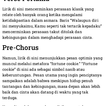
Lirik di sini mencerminkan perasaan klasik yang
relate oleh banyak orang ketika mengalami
ketidakpastian dalam asmara. Baris “Walaupun diri
ini menyukaimu, Kamu seperti tak tertarik kepadaku”
mencerminkan perasaan takut ditolak dan
kebingungan dalam menghadapi perasaan cinta.
Pre-Chorus
Namun, lirik di sini menunjukkan pesan optimis yang
muncul melalui metafora “fortune cookie.” “Fortune
cookie” di sini ada sebagai simbol nasib atau
keberuntungan. Pesan utama yang ingin penciptanya
sampaikan adalah bahwa meskipun hidup penuh
tantangan dan kebingungan, masa depan akan lebih
baik dan cinta akan datang di waktu yang tak
terduga.