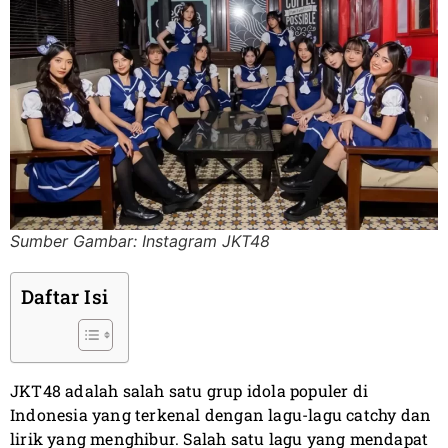
Sumber Gambar: Instagram JKT48
Daftar Isi
JKT48 adalah salah satu grup idola populer di
Indonesia yang terkenal dengan lagu-lagu catchy dan
lirik yang menghibur. Salah satu lagu yang mendapat