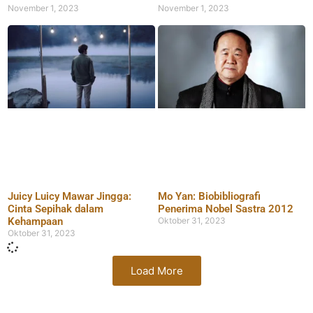
November 1, 2023
November 1, 2023
Juicy Luicy Mawar Jingga:
Mo Yan: Biobibliografi
Cinta Sepihak dalam
Penerima Nobel Sastra 2012
Kehampaan
Oktober 31, 2023
Oktober 31, 2023
Load More