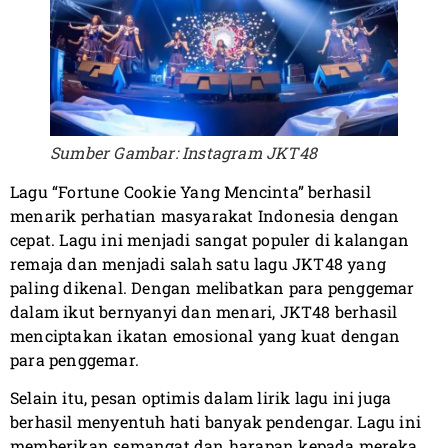
Sumber Gambar: Instagram JKT48
Lagu “Fortune Cookie Yang Mencinta” berhasil
menarik perhatian masyarakat Indonesia dengan
cepat. Lagu ini menjadi sangat populer di kalangan
remaja dan menjadi salah satu lagu JKT48 yang
paling dikenal. Dengan melibatkan para penggemar
dalam ikut bernyanyi dan menari, JKT48 berhasil
menciptakan ikatan emosional yang kuat dengan
para penggemar.
Selain itu, pesan optimis dalam lirik lagu ini juga
berhasil menyentuh hati banyak pendengar. Lagu ini
memberikan semangat dan harapan kepada mereka