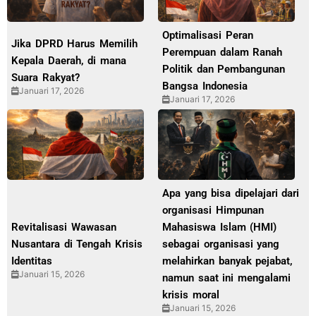
Optimalisasi Peran
Jika DPRD Harus Memilih
Perempuan dalam Ranah
Kepala Daerah, di mana
Politik dan Pembangunan
Suara Rakyat?
Bangsa Indonesia
Januari 17, 2026
Januari 17, 2026
Apa yang bisa dipelajari dari
organisasi Himpunan
Revitalisasi Wawasan
Mahasiswa Islam (HMI)
Nusantara di Tengah Krisis
sebagai organisasi yang
Identitas
melahirkan banyak pejabat,
Januari 15, 2026
namun saat ini mengalami
krisis moral
Januari 15, 2026