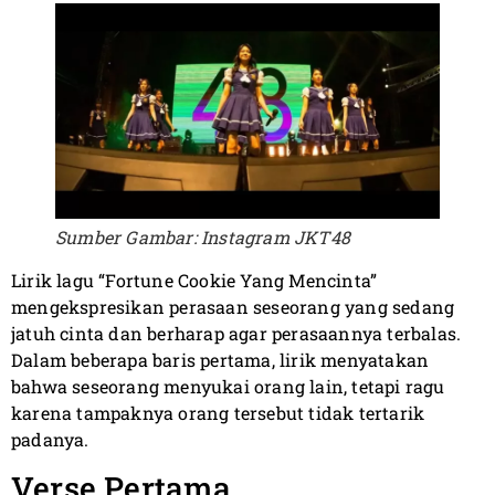
Sumber Gambar: Instagram JKT48
Lirik lagu “Fortune Cookie Yang Mencinta”
mengekspresikan perasaan seseorang yang sedang
jatuh cinta dan berharap agar perasaannya terbalas.
Dalam beberapa baris pertama, lirik menyatakan
bahwa seseorang menyukai orang lain, tetapi ragu
karena tampaknya orang tersebut tidak tertarik
padanya.
Verse Pertama