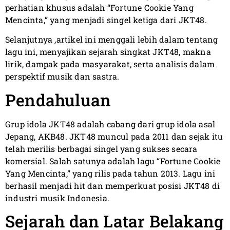
perhatian khusus adalah “Fortune Cookie Yang
Mencinta,” yang menjadi singel ketiga dari JKT48.
Selanjutnya ,artikel ini menggali lebih dalam tentang
lagu ini, menyajikan sejarah singkat JKT48, makna
lirik, dampak pada masyarakat, serta analisis dalam
perspektif musik dan sastra.
Pendahuluan
Grup idola JKT48 adalah cabang dari grup idola asal
Jepang, AKB48. JKT48 muncul pada 2011 dan sejak itu
telah merilis berbagai singel yang sukses secara
komersial. Salah satunya adalah lagu “Fortune Cookie
Yang Mencinta,” yang rilis pada tahun 2013. Lagu ini
berhasil menjadi hit dan memperkuat posisi JKT48 di
industri musik Indonesia.
Sejarah dan Latar Belakang